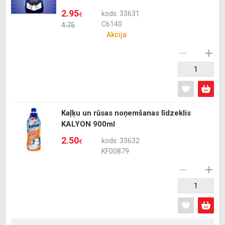
2.95
kods: 33631
€
C6140
4.75
Akcija
Kaļķu un rūsas noņemšanas līdzeklis
KALYON 900ml
2.50
kods: 33632
€
KF00879