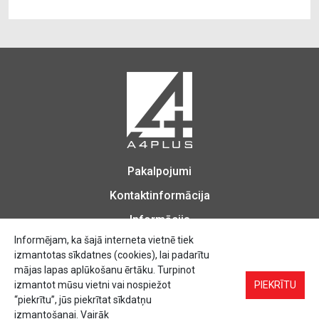
Pakalpojumi
Kontaktinformācija
Informācija
Informējam, ka šajā interneta vietnē tiek
izmantotas sīkdatnes (cookies), lai padarītu
mājas lapas aplūkošanu ērtāku. Turpinot
izmantot mūsu vietni vai nospiežot
Biroja Preces, Zīmogu izgatavošana, Printēšana, Kopēšana, Iesiešana,
PIEKRĪTU
Vizītkartes, Skrejlapas, Uzlīmes.
“piekrītu”, jūs piekrītat sīkdatņu
izmantošanai. Vairāk