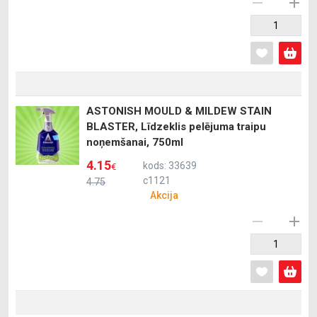
ASTONISH MOULD & MILDEW STAIN
BLASTER, Līdzeklis pelējuma traipu
noņemšanai, 750ml
4.15
kods: 33639
€
c1121
4.75
Akcija