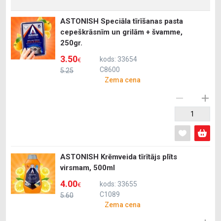
ASTONISH Speciāla tīrīšanas pasta
cepeškrāsnīm un grilām + švamme,
250gr.
3.50
kods: 33654
€
C8600
5.25
Zema cena
ASTONISH Krēmveida tīrītājs plīts
virsmam, 500ml
4.00
kods: 33655
€
C1089
5.60
Zema cena