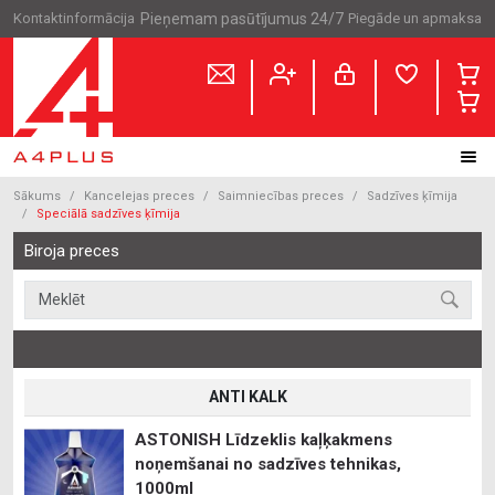
Kontaktinformācija
Pieņemam pasūtījumus 24/7
Piegāde un apmaksa
Sākums
Kancelejas preces
Saimniecības preces
Sadzīves ķīmija
Speciālā sadzīves ķīmija
Biroja preces
ANTI KALK
ASTONISH Līdzeklis kaļķakmens
noņemšanai no sadzīves tehnikas,
1000ml