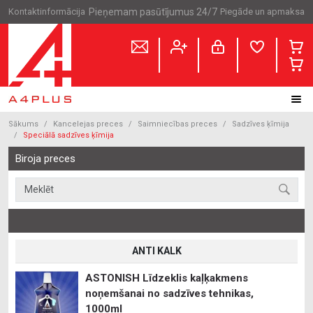
Kontaktinformācija
Pieņemam pasūtījumus 24/7
Piegāde un apmaksa
Sākums
Kancelejas preces
Saimniecības preces
Sadzīves ķīmija
Speciālā sadzīves ķīmija
Biroja preces
ANTI KALK
ASTONISH Līdzeklis kaļķakmens
noņemšanai no sadzīves tehnikas,
1000ml