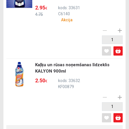
2.95
kods: 33631
€
C6140
4.75
Akcija
Kaļķu un rūsas noņemšanas līdzeklis
KALYON 900ml
2.50
kods: 33632
€
KF00879