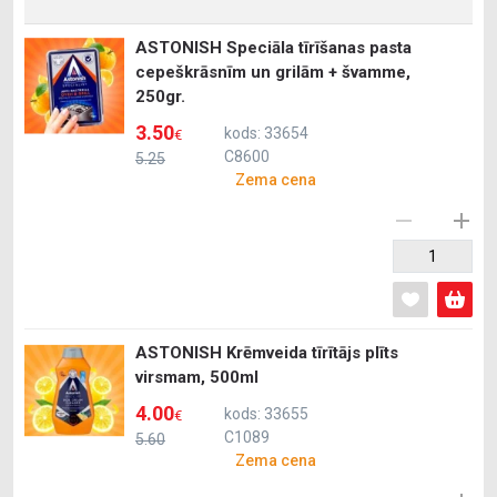
ASTONISH Speciāla tīrīšanas pasta
cepeškrāsnīm un grilām + švamme,
250gr.
3.50
kods: 33654
€
C8600
5.25
Zema cena
ASTONISH Krēmveida tīrītājs plīts
virsmam, 500ml
4.00
kods: 33655
€
C1089
5.60
Zema cena