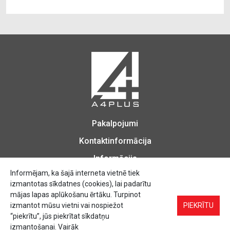
Pakalpojumi
Kontaktinformācija
Informācija
Informējam, ka šajā interneta vietnē tiek
izmantotas sīkdatnes (cookies), lai padarītu
mājas lapas aplūkošanu ērtāku. Turpinot
izmantot mūsu vietni vai nospiežot
Biroja Preces, Zīmogu izgatavošana, Printēšana, Kopēšana, Iesiešana,
PIEKRĪTU
Vizītkartes, Skrejlapas, Uzlīmes.
“piekrītu”, jūs piekrītat sīkdatņu
izmantošanai. Vairāk