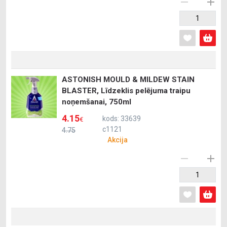
ASTONISH MOULD & MILDEW STAIN
BLASTER, Līdzeklis pelējuma traipu
noņemšanai, 750ml
4.15
kods: 33639
€
c1121
4.75
Akcija