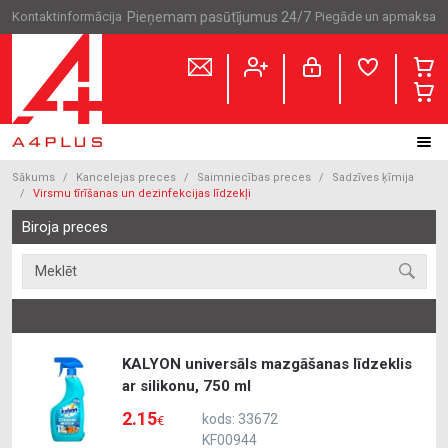
Kontaktinformācija
Pieņemam pasūtījumus 24/7
Piegāde un apmaksa
Sākums
Kancelejas preces
Saimniecības preces
Sadzīves ķīmija
Virsmu tīrīšanas un dezinfekcijas līdzekļi
Biroja preces
KALYON universāls mazgāšanas līdzeklis
ar silikonu, 750 ml
2.15
kods: 33672
€
KF00944