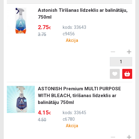
Astonish Tīrīšanas līdzeklis ar balinātāju,
750ml
2.75
kods: 33643
€
c9456
3.75
Akcija
ASTONISH Premium MULTI PURPOSE
WITH BLEACH, tīrīšanas līdzeklis ar
balinātāju 750ml
4.15
kods: 33645
€
c6780
4.50
Akcija