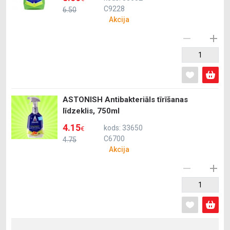
C9228
6.50
Akcija
ASTONISH Antibakteriāls tīrīšanas
līdzeklis, 750ml
4.15
kods: 33650
€
C6700
4.75
Akcija