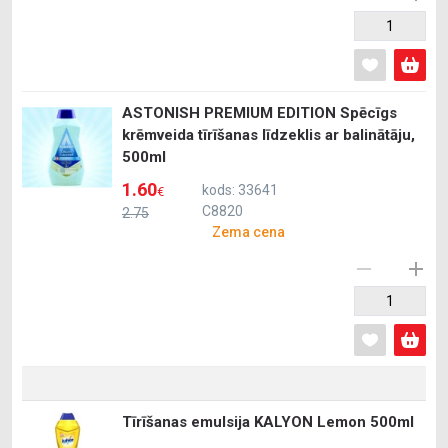
ASTONISH PREMIUM EDITION Spēcīgs
krēmveida tīrīšanas līdzeklis ar balinātāju,
500ml
1.60
kods: 33641
€
C8820
2.75
Zema cena
Tīrīšanas emulsija KALYON Lemon 500ml