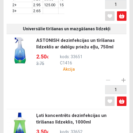
2+
2.95
125.00
15
3+
2.65
Universālie tīrīšanas un mazgāšanas līdzekļi
ASTONISH dezinfekcijas un tīrīšanas
līdzeklis ar dabīgu priežu eļļu, 750ml
2.50
kods: 33651
€
C1416
3.75
Akcija
Ļoti koncentrēts dezinfekcijas un
tīrīšanas līdzeklis, 1000ml
3.50
kods: 33652
€