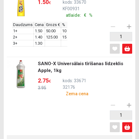
1.50
kods: 33670
€
KF00931
atlaide: € %
Daudzums
Cena
Grozs €
%
1+
1.50
50.00
10
2+
1.40
125.00
15
3+
1.30
SANO-X Universālais tīrīšanas līdzeklis
Apple, 1kg
2.75
kods: 33671
€
32176
3.95
Zema cena