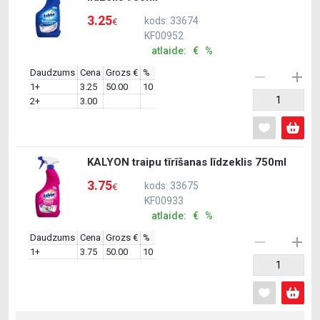
3.25
kods: 33674
€
KF00952
atlaide: € %
Daudzums
Cena
Grozs €
%
1+
3.25
50.00
10
2+
3.00
KALYON traipu tīrīšanas līdzeklis 750ml
3.75
kods: 33675
€
KF00933
atlaide: € %
Daudzums
Cena
Grozs €
%
1+
3.75
50.00
10