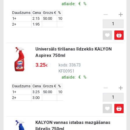
atlaide: € %
Daudzums
Cena
Grozs €
%
1+
2.15
50.00
10
2+
1.95
Universāls tīrīšanas līdzeklis KALYON
Aspirex 750ml
3.25
kods: 33673
€
KF00951
atlaide: € %
Daudzums
Cena
Grozs €
%
1+
3.25
50.00
10
2+
3.00
KALYON vannas istabas mazgāšanas
līdzelis 750ml