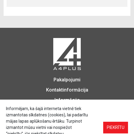
Pakalpojumi
Kontaktinformācija
Informācija
Informējam, ka šajā interneta vietnē tiek
izmantotas sīkdatnes (cookies), lai padarītu
mājas lapas aplūkošanu ērtāku. Turpinot
izmantot mūsu vietni vai nospiežot
Biroja Preces, Zīmogu izgatavošana, Printēšana, Kopēšana, Iesiešana,
PIEKRĪTU
Vizītkartes, Skrejlapas, Uzlīmes.
“piekrītu”, jūs piekrītat sīkdatņu