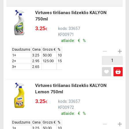
Virtuves tīrīšanas līdzeklis KALYON
750ml
3.25
kods: 33657
€
KF00971
atlaide: € %
Daudzums
Cena
Grozs €
%
1+
3.25
50.00
10
2+
2.95
125.00
15
3+
2.65
Virtuves tīrīšanas līdzeklis KALYON
Lemon 750ml
3.25
kods: 33657
€
KF00972
atlaide: € %
Daudzums
Cena
Grozs €
%
1+
3.25
50.00
10