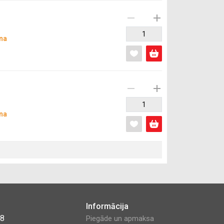
na
na
Informācija
48
Piegāde un apmaksa