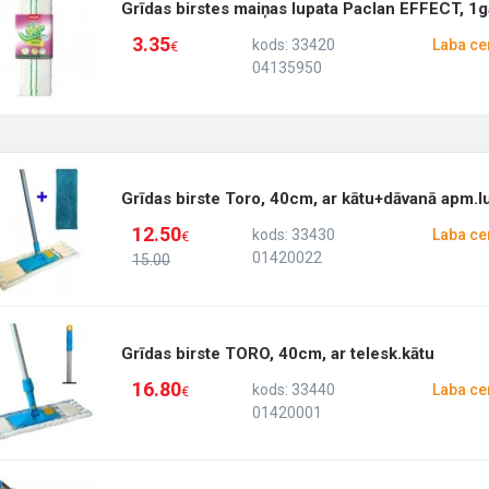
Grīdas birstes maiņas lupata Paclan EFFECT, 1g
3.35
kods: 33420
Laba ce
€
04135950
Grīdas birste Toro, 40cm, ar kātu+dāvanā apm.l
12.50
kods: 33430
Laba ce
€
01420022
15.00
Grīdas birste TORO, 40cm, ar telesk.kātu
16.80
kods: 33440
Laba ce
€
01420001