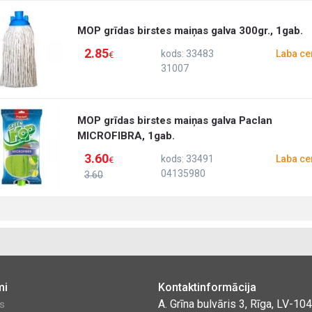
MOP grīdas birstes maiņas galva 300gr., 1gab.
2.85
kods: 33483
Laba ce
€
31007
MOP grīdas birstes maiņas galva Paclan
MICROFIBRA, 1gab.
3.60
kods: 33491
Laba ce
€
04135980
3.60
mi
Kontaktinformācija
A. Grīna bulvāris 3, Rīga, LV-10
es