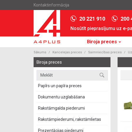
Kontaktinformācija
20 221 910
200 
Nosūtīt pieprasījumu uz e-p
Biroja preces
Sākums
Kancelejas preces
Saimniecības preces
Uz
Biroja preces
Papīrs un papīra preces
Dokumentu uzglabāšana
Rakstāmgalda piederumi
Rakstāmpiederumi, rakstāmlietas
Prezentācijas piederumi