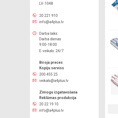
LV-1048
20 221 910
info@a4plus.lv
Darba laiks:
Darba dienas
9:00-18:00
E-veikals: 24/7
Biroja preces
Kopiju serviss
200 455 25
veikals@a4plus.lv
Zīmogu izgatavošana
Reklāmas produkcija
20 22 19 10
info@a4plus.lv