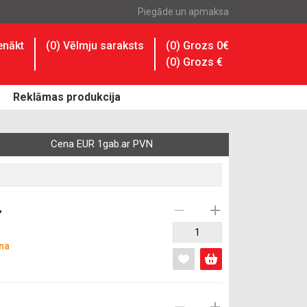
Piegāde un apmaksa
enākt
(
0
) Vēlmju saraksts
(0) Grozs 0€
(
0
) Grozs
€
Reklāmas produkcija
Cena EUR 1gab.ar PVN
,
na