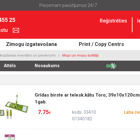
Pieņemam pasūtījumus 24/7
455 25
Reģistrēties
I
astu
Zīmogu izgatavošana
Print / Copy Centrs
kopšanas inventārs un piederumi
Mopi un mopu turētāji
Attēls
Nosaukums
Grīdas birste ar telesk.kātu Toro, 39x10x120cm
1gab.
7.75
kods: 33410
Laba ce
€
01340182