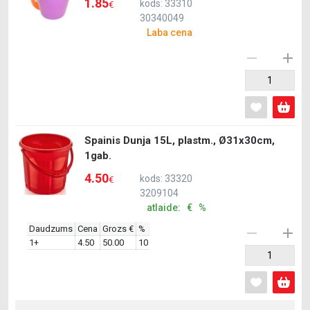
1.85
kods: 33310
€
30340049
Laba cena
Spainis Dunja 15L, plastm., Ø31x30cm,
1gab.
4.50
kods: 33320
€
3209104
atlaide: € %
Daudzums
Cena
Grozs €
%
1+
4.50
50.00
10