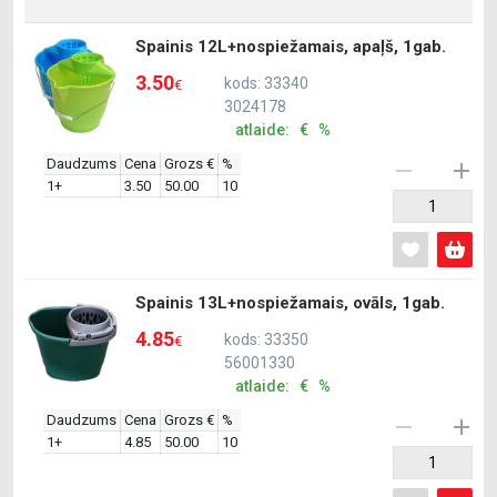
Spainis 12L+nospiežamais, apaļš, 1gab.
3.50
kods: 33340
€
3024178
atlaide: € %
Daudzums
Cena
Grozs €
%
1+
3.50
50.00
10
Spainis 13L+nospiežamais, ovāls, 1gab.
4.85
kods: 33350
€
56001330
atlaide: € %
Daudzums
Cena
Grozs €
%
1+
4.85
50.00
10