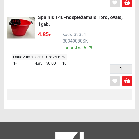
Spainis 14L+nospiežamais Toro, ovāls,
1gab.
4.85
kods: 33351
€
30340080SK
atlaide: € %
Daudzums
Cena
Grozs €
%
1+
4.85
50.00
10