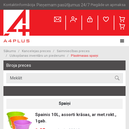
Kontaktinformācija
Pieņemam pasūtījumus 24/7
Piegāde un apmaksa
Sākums
Kancelejas preces
Saimniecības preces
Uzkopšanas inventārs un piederumi
Plastmasas spaiņi
Biroja preces
Spaiņi
Spainis 10L, assorti krāsas, ar met.rokt.,
1gab.