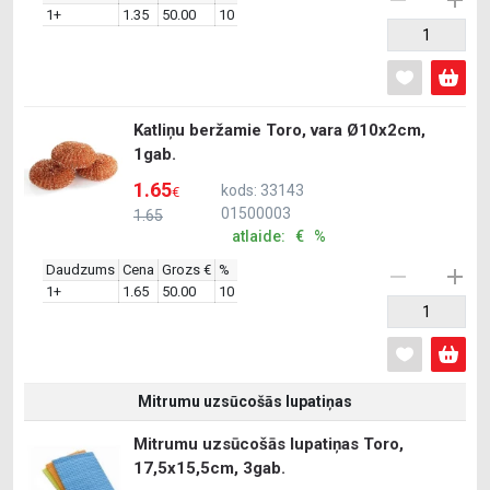
1+
1.35
50.00
10
Katliņu beržamie Toro, vara Ø10x2cm,
1gab.
1.65
kods: 33143
€
01500003
1.65
atlaide: € %
Daudzums
Cena
Grozs €
%
1+
1.65
50.00
10
Mitrumu uzsūcošās lupatiņas
Mitrumu uzsūcošās lupatiņas Toro,
17,5x15,5cm, 3gab.