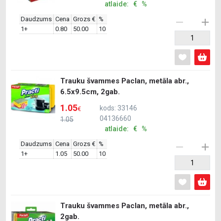
atlaide: € %
Daudzums
Cena
Grozs €
%
1+
0.80
50.00
10
Trauku švammes Paclan, metāla abr.,
6.5x9.5cm, 2gab.
1.05
kods: 33146
€
04136660
1.05
atlaide: € %
Daudzums
Cena
Grozs €
%
1+
1.05
50.00
10
Trauku švammes Paclan, metāla abr.,
2gab.