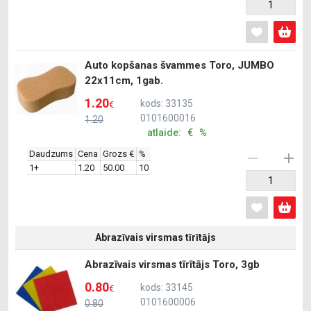
Auto kopšanas švammes Toro, JUMBO
22x11cm, 1gab.
1.20
kods: 33135
€
0101600016
1.20
atlaide: € %
Daudzums
Cena
Grozs €
%
1+
1.20
50.00
10
Abrazīvais virsmas tīrītājs
Abrazīvais virsmas tīrītājs Toro, 3gb
0.80
kods: 33145
€
0101600006
0.80