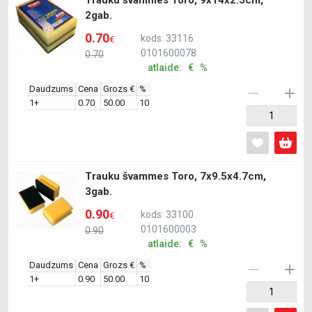
Trauku švammes Toro, 9x14x2.5cm,
2gab.
0.70
kods: 33116
€
0101600078
0.70
atlaide: € %
Daudzums
Cena
Grozs €
%
1+
0.70
50.00
10
Trauku švammes Toro, 7x9.5x4.7cm,
3gab.
0.90
kods: 33100
€
0101600003
0.90
atlaide: € %
Daudzums
Cena
Grozs €
%
1+
0.90
50.00
10