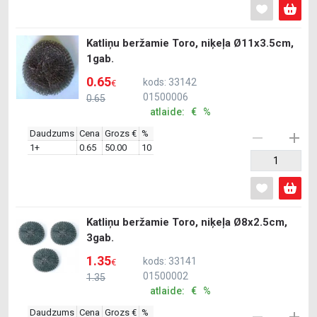
Katliņu beržamie Toro, niķeļa Ø11x3.5cm,
1gab.
0.65
kods: 33142
€
01500006
0.65
atlaide: € %
Daudzums
Cena
Grozs €
%
1+
0.65
50.00
10
Katliņu beržamie Toro, niķeļa Ø8x2.5cm,
3gab.
1.35
kods: 33141
€
01500002
1.35
atlaide: € %
Daudzums
Cena
Grozs €
%