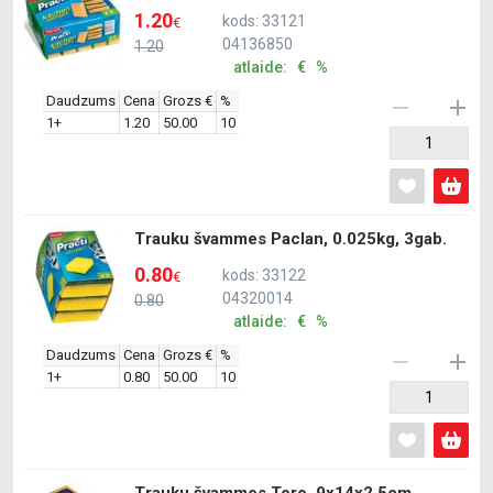
1.20
kods: 33121
€
04136850
1.20
atlaide: € %
Daudzums
Cena
Grozs €
%
1+
1.20
50.00
10
Trauku švammes Paclan, 0.025kg, 3gab.
0.80
kods: 33122
€
04320014
0.80
atlaide: € %
Daudzums
Cena
Grozs €
%
1+
0.80
50.00
10