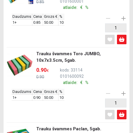
0101600001
0.85
atlaide: € %
Daudzums
Cena
Grozs €
%
1+
0.85
50.00
10
Trauku švammes Toro JUMBO,
10x7x3.5cm, 5gab.
0.90
kods: 33114
€
0101600092
0.90
atlaide: € %
Daudzums
Cena
Grozs €
%
1+
0.90
50.00
10
Trauku švammes Paclan, 5gab.