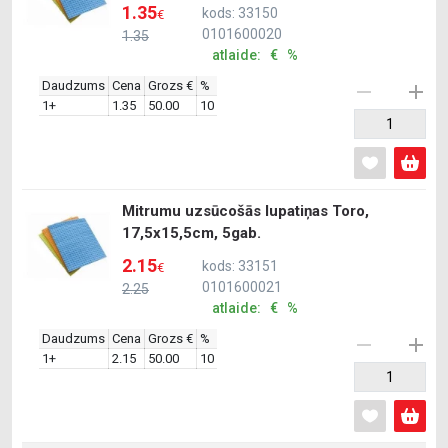
1.35
kods: 33150
€
0101600020
1.35
atlaide: € %
Daudzums
Cena
Grozs €
%
1+
1.35
50.00
10
Mitrumu uzsūcošās lupatiņas Toro,
17,5x15,5cm, 5gab.
2.15
kods: 33151
€
0101600021
2.25
atlaide: € %
Daudzums
Cena
Grozs €
%
1+
2.15
50.00
10