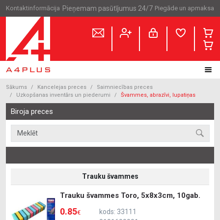
Kontaktinformācija
Pieņemam pasūtījumus 24/7
Piegāde un apmaksa
Sākums
Kancelejas preces
Saimniecības preces
Uzkopšanas inventārs un piederumi
Švammes, abrazīvi, lupatiņas
Biroja preces
Trauku švammes
Trauku švammes Toro, 5x8x3cm, 10gab.
0.85
kods: 33111
€