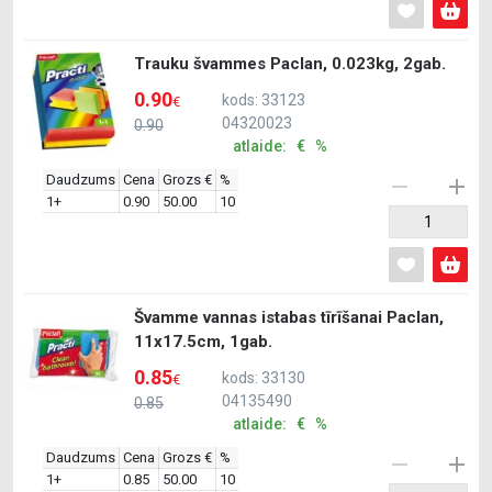
Trauku švammes Paclan, 0.023kg, 2gab.
0.90
kods: 33123
€
04320023
0.90
atlaide: € %
Daudzums
Cena
Grozs €
%
1+
0.90
50.00
10
Švamme vannas istabas tīrīšanai Paclan,
11x17.5cm, 1gab.
0.85
kods: 33130
€
04135490
0.85
atlaide: € %
Daudzums
Cena
Grozs €
%
1+
0.85
50.00
10