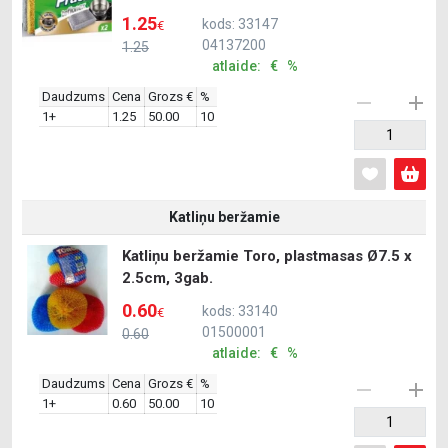
1.25
kods: 33147
€
04137200
1.25
atlaide: € %
Daudzums
Cena
Grozs €
%
1+
1.25
50.00
10
Katliņu beržamie
Katliņu beržamie Toro, plastmasas Ø7.5 x
2.5cm, 3gab.
0.60
kods: 33140
€
01500001
0.60
atlaide: € %
Daudzums
Cena
Grozs €
%
1+
0.60
50.00
10