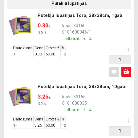
Putekļu lupatiņas
Putekļu lupatiņas Toro, 38x38cm, 1gab.
0.30
kods: 33160
€
0101600046/1
0.30
atlaide: € %
Daudzums
Cena
Grozs €
%
1+
0.30
50.00
10
Putekļu lupatiņas Toro, 38x38cm, 10gab.
3.25
kods: 33165
€
0101600035
3.25
atlaide: € %
Daudzums
Cena
Grozs €
%
1+
3.25
50.00
10