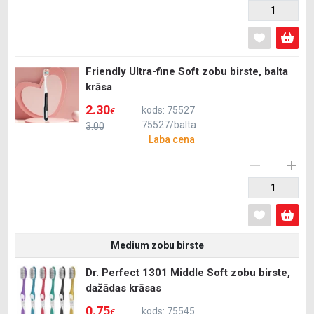
Friendly Ultra-fine Soft zobu birste, balta
krāsa
2.30
kods: 75527
€
75527/balta
3.00
Laba cena
Medium zobu birste
Dr. Perfect 1301 Middle Soft zobu birste,
dažādas krāsas
0.75
kods: 75545
€