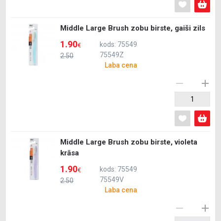
Middle Large Brush zobu birste, gaiši zils
1.90
kods: 75549
€
75549Z
2.50
Laba cena
Middle Large Brush zobu birste, violetа
krāsa
1.90
kods: 75549
€
75549V
2.50
Laba cena