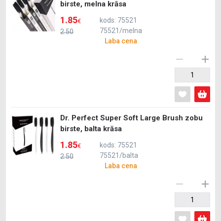
birste, melna krāsa
1.85
kods: 75521
€
75521/melna
2.50
Laba cena
Dr. Perfect Super Soft Large Brush zobu
birste, balta krāsa
1.85
kods: 75521
€
75521/balta
2.50
Laba cena