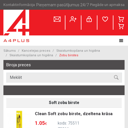
Kontaktinformācija
Pieņemam pasūtījumus 24/7
Piegāde un apmaksa
Sākums
Kancelejas preces
Skaistumkopšana un higiēna
Skaistumkopšana un higiēna
Zobu birstes
Biroja preces
Soft zobu birste
Clean Soft zobu birste, dzeltena krāsa
1.05
kods: 75511
€