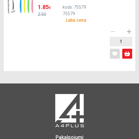
1.85
kods: 75579
€
75579
2.50
Laba cena
Pakalpojumi