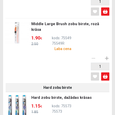
Middle Large Brush zobu birste, rozā
krāsa
1.90
kods: 75549
€
75549R
2.50
Laba cena
Hard zobu birste
Hard zobu birste, dažādas krāsas
1.15
kods: 75573
€
75573
1.85