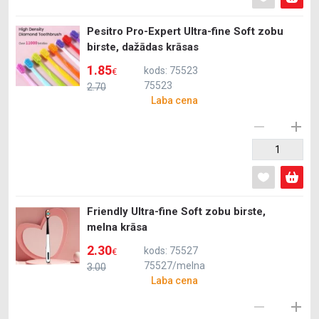
Pesitro Pro-Expert Ultra-fine Soft zobu
birste, dažādas krāsas
1.85
kods: 75523
€
75523
2.70
Laba cena
Friendly Ultra-fine Soft zobu birste,
melna krāsa
2.30
kods: 75527
€
75527/melna
3.00
Laba cena