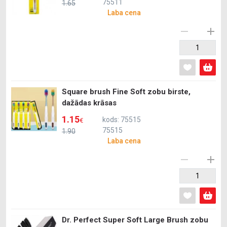
75511
1.65
Laba cena
Square brush Fine Soft zobu birste,
dažādas krāsas
1.15
kods: 75515
€
75515
1.90
Laba cena
Dr. Perfect Super Soft Large Brush zobu