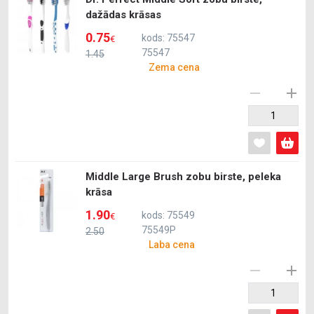
dažādas krāsas
0.75
kods: 75547
€
75547
1.45
Zema cena
Middle Large Brush zobu birste, peleka
krāsa
1.90
kods: 75549
€
75549P
2.50
Laba cena