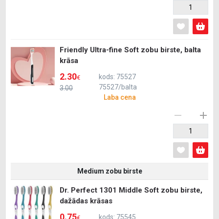
Friendly Ultra-fine Soft zobu birste, balta
krāsa
2.30
kods: 75527
€
75527/balta
3.00
Laba cena
Medium zobu birste
Dr. Perfect 1301 Middle Soft zobu birste,
dažādas krāsas
0.75
kods: 75545
€