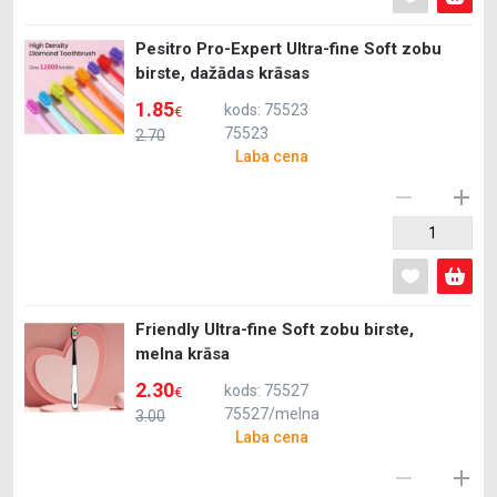
Pesitro Pro-Expert Ultra-fine Soft zobu
birste, dažādas krāsas
1.85
kods: 75523
€
75523
2.70
Laba cena
Friendly Ultra-fine Soft zobu birste,
melna krāsa
2.30
kods: 75527
€
75527/melna
3.00
Laba cena