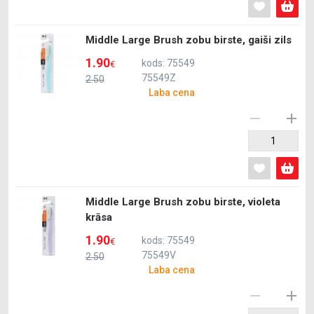
Middle Large Brush zobu birste, gaiši zils
1.90
kods: 75549
€
75549Z
2.50
Laba cena
Middle Large Brush zobu birste, violetа
krāsa
1.90
kods: 75549
€
75549V
2.50
Laba cena