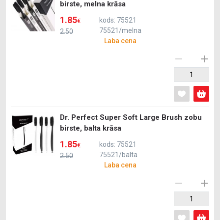
birste, melna krāsa
1.85
kods: 75521
€
75521/melna
2.50
Laba cena
Dr. Perfect Super Soft Large Brush zobu
birste, balta krāsa
1.85
kods: 75521
€
75521/balta
2.50
Laba cena