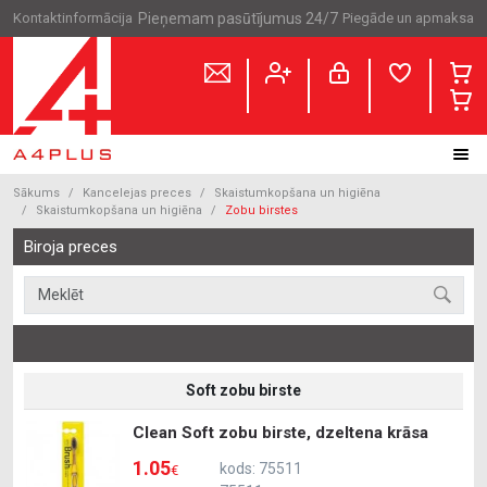
Kontaktinformācija
Pieņemam pasūtījumus 24/7
Piegāde un apmaksa
Sākums
Kancelejas preces
Skaistumkopšana un higiēna
Skaistumkopšana un higiēna
Zobu birstes
Biroja preces
Soft zobu birste
Clean Soft zobu birste, dzeltena krāsa
1.05
kods: 75511
€