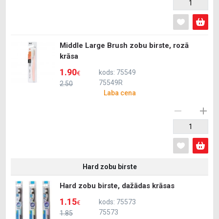
Middle Large Brush zobu birste, rozā
krāsa
1.90
kods: 75549
€
75549R
2.50
Laba cena
Hard zobu birste
Hard zobu birste, dažādas krāsas
1.15
kods: 75573
€
75573
1.85