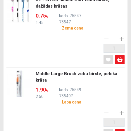
dažādas krāsas
0.75
kods: 75547
€
75547
1.45
Zema cena
Middle Large Brush zobu birste, peleka
krāsa
1.90
kods: 75549
€
75549P
2.50
Laba cena