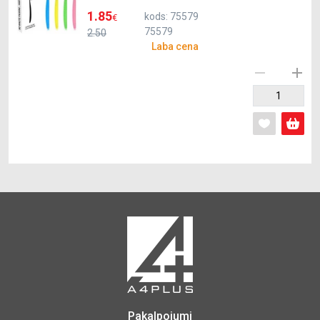
1.85
kods: 75579
€
75579
2.50
Laba cena
Pakalpojumi