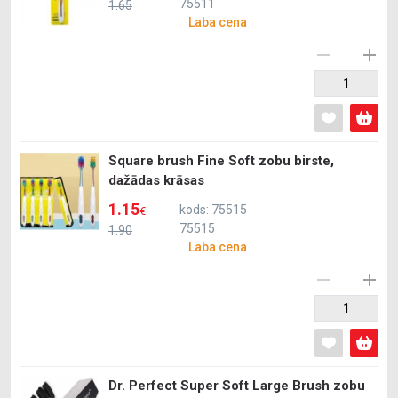
75511
1.65
Laba cena
Square brush Fine Soft zobu birste,
dažādas krāsas
1.15
kods: 75515
€
75515
1.90
Laba cena
Dr. Perfect Super Soft Large Brush zobu