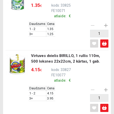
1.35
kods: 33825
€
FE10071
atlaide: €
Daudzums
Cena
1 - 2
1.35
3+
1.25
Virtuves dvielis BIRILLO, 1 rullis 110m,
500 loksnes 22x22cm, 2 kārtas, 1 gab.
4.15
kods: 33827
€
FE10077
atlaide: €
Daudzums
Cena
1 - 2
4.15
3+
3.95