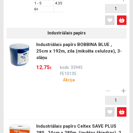
1 - 5
4.35
6+
Industriālais papīrs
Industriālais papīrs BOBBINA BLUE ,
25cm x 192m, zila (miksēta celuloze), 3-
slāņu
12.75
kods: 33945
€
FE10135
Akcija
Industriālais papīrs Celtex SAVE PLUS
280 , 24cm x 280m, (jauktas šķiedras), 2