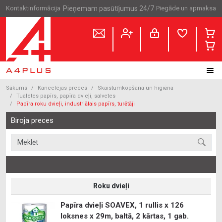
Kontaktinformācija
Pieņemam pasūtījumus 24/7
Piegāde un apmaksa
Sākums
Kancelejas preces
Skaistumkopšana un higiēna
Tualetes papīrs, papīra dvieļi, salvetes
Papīra roku dvieļi, industriālais papīrs, turētāji
Biroja preces
Roku dvieļi
Papīra dvieļi SOAVEX, 1 rullis x 126
loksnes x 29m, baltā, 2 kārtas, 1 gab.