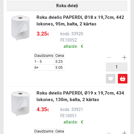
Roku dvieļi
Roku dvielis PAPERDI, Ø18 x 19,7cm, 442
loksnes, 95m, balta, 2 kārtas
3.25
kods: 33920
€
FE10052
atlaide: €
Daudzums
Cena
1 - 5
3.25
6+
3.05
Roku dvielis PAPERDI, Ø19 x 19,7cm, 434
loksnes, 130m, balta, 2 kārtas
4.35
kods: 33921
€
FE10051
atlaide: €
Daudzums
Cena