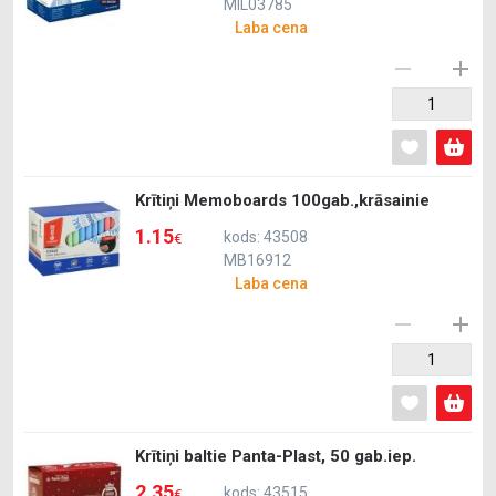
MIL03785
Laba cena
Krītiņi Memoboards 100gab.,krāsainie
1.15
kods: 43508
€
MB16912
Laba cena
Krītiņi baltie Panta-Plast, 50 gab.iep.
2.35
kods: 43515
€