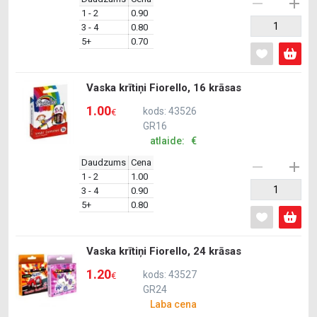
1 - 2
0.90
3 - 4
0.80
5+
0.70
Vaska krītiņi Fiorello, 16 krāsas
1.00
kods: 43526
€
GR16
atlaide: €
Daudzums
Cena
1 - 2
1.00
3 - 4
0.90
5+
0.80
Vaska krītiņi Fiorello, 24 krāsas
1.20
kods: 43527
€
GR24
Laba cena