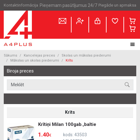
Kontaktinformācija
Pieņemam pasūtījumus 24/7
Piegāde un apmaksa
Sākums
Kancelejas preces
Skolas un mākslas piederumi
Mākslas un skolas piederumi
Krīts
Biroja preces
Krīts
Krītiņi Milan 100gab.,baltie
1.40
kods: 43503
€