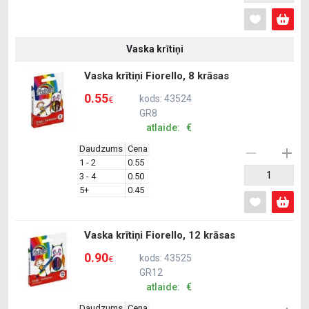
Vaska krītiņi
Vaska krītiņi Fiorello, 8 krāsas
0.55
kods: 43524
€
GR8
atlaide: €
Daudzums
Cena
1 - 2
0.55
3 - 4
0.50
5+
0.45
Vaska krītiņi Fiorello, 12 krāsas
0.90
kods: 43525
€
GR12
atlaide: €
Daudzums
Cena