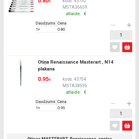
0.80
kods: 43752
€
MSTA36659
atlaide: €
Daudzums
Cena
1+
0.80
Otiņa Renaissance Masterart , N14
plakana
0.95
kods: 43754
€
MSTA38595
atlaide: €
Daudzums
Cena
1+
0.95