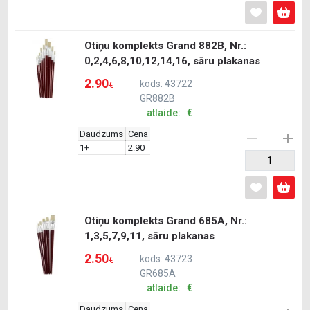
Otiņu komplekts Grand 882B, Nr.:
0,2,4,6,8,10,12,14,16, sāru plakanas
2.90
kods: 43722
€
GR882B
atlaide: €
Daudzums
Cena
1+
2.90
Otiņu komplekts Grand 685A, Nr.:
1,3,5,7,9,11, sāru plakanas
2.50
kods: 43723
€
GR685A
atlaide: €
Daudzums
Cena