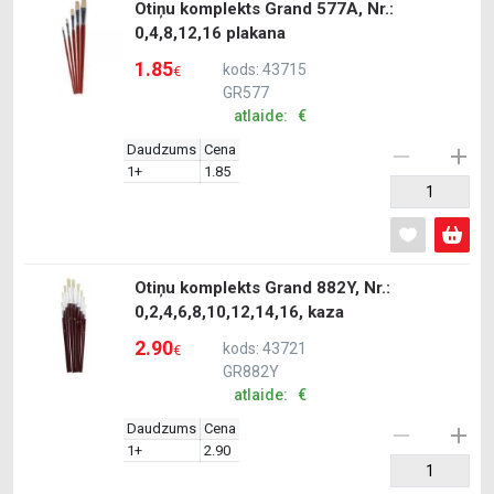
Otiņu komplekts Grand 577A, Nr.:
0,4,8,12,16 plakana
1.85
kods: 43715
€
GR577
atlaide: €
Daudzums
Cena
1+
1.85
Otiņu komplekts Grand 882Y, Nr.:
0,2,4,6,8,10,12,14,16, kaza
2.90
kods: 43721
€
GR882Y
atlaide: €
Daudzums
Cena
1+
2.90