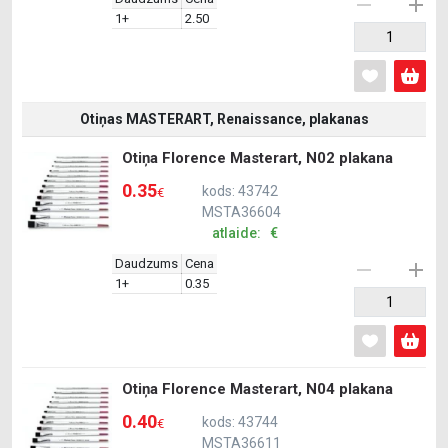
1+
2.50
Otiņas MASTERART, Renaissance, plakanas
Otiņa Florence Masterart, N02 plakana
0.35
kods: 43742
€
MSTA36604
atlaide: €
Daudzums
Cena
1+
0.35
Otiņa Florence Masterart, N04 plakana
0.40
kods: 43744
€
MSTA36611