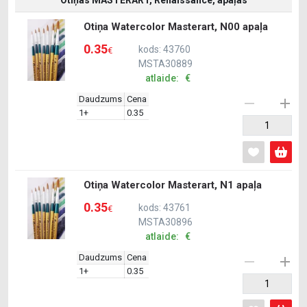
Otiņas MASTERART, Renaissance, apaļas
Otiņa Watercolor Masterart, N00 apaļa
0.35
kods: 43760
€
MSTA30889
atlaide: €
Daudzums
Cena
1+
0.35
Otiņa Watercolor Masterart, N1 apaļa
0.35
kods: 43761
€
MSTA30896
atlaide: €
Daudzums
Cena
1+
0.35