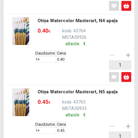
Otiņa Watercolor Masterart, N4 apaļa
0.40
kods: 43764
€
MSTA30926
atlaide: €
Daudzums
Cena
1+
0.40
Otiņa Watercolor Masterart, N5 apaļa
0.45
kods: 43765
€
MSTA30933
atlaide: €
Daudzums
Cena
1+
0.45