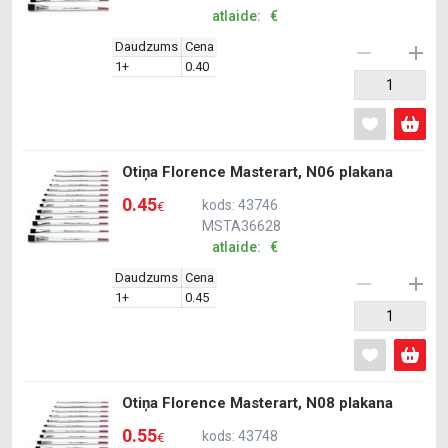
atlaide: €
Daudzums
Cena
1+
0.40
Otiņa Florence Masterart, N06 plakana
0.45
kods: 43746
€
MSTA36628
atlaide: €
Daudzums
Cena
1+
0.45
Otiņa Florence Masterart, N08 plakana
0.55
kods: 43748
€