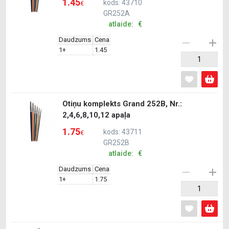
1.45
kods: 43710
€
GR252A
atlaide: €
Daudzums
Cena
1+
1.45
Otiņu komplekts Grand 252B, Nr.:
2,4,6,8,10,12 apaļa
1.75
kods: 43711
€
GR252B
atlaide: €
Daudzums
Cena
1+
1.75