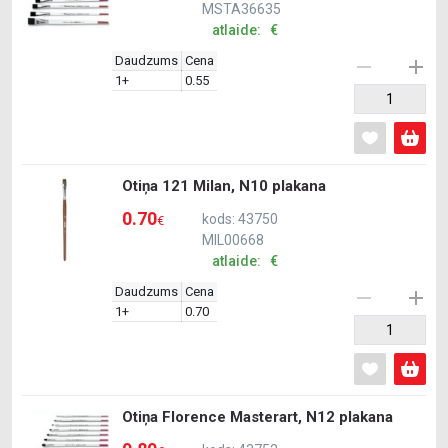
MSTA36635
atlaide: €
Daudzums
Cena
1+
0.55
Otiņa 121 Milan, N10 plakana
0.70
kods: 43750
€
MIL00668
atlaide: €
Daudzums
Cena
1+
0.70
Otiņa Florence Masterart, N12 plakana