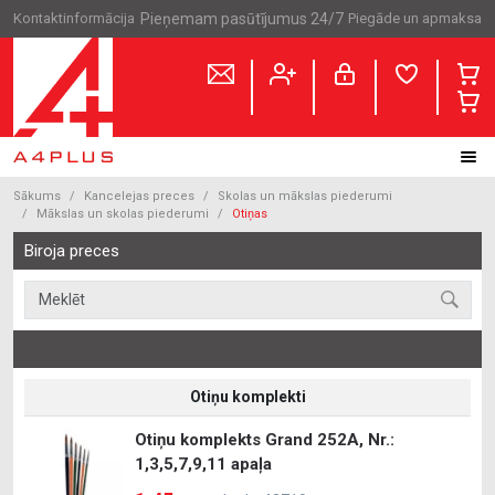
Kontaktinformācija
Pieņemam pasūtījumus 24/7
Piegāde un apmaksa
Sākums
Kancelejas preces
Skolas un mākslas piederumi
Mākslas un skolas piederumi
Otiņas
Biroja preces
Otiņu komplekti
Otiņu komplekts Grand 252A, Nr.:
1,3,5,7,9,11 apaļa