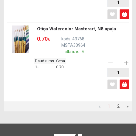
Otiņa Watercolor Masterart, N8 apaļa
0.70
kods: 43768
€
MSTA30964
atlaide: €
Daudzums
Cena
1+
0.70
«
1
2
»