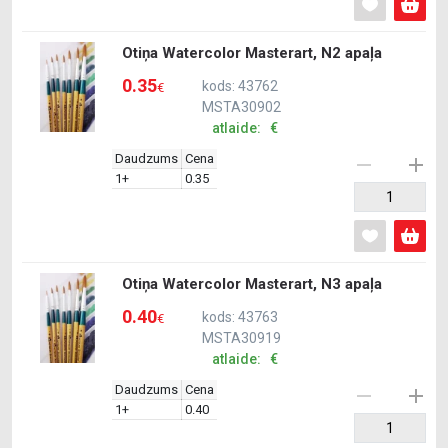
Otiņa Watercolor Masterart, N2 apaļa
0.35
kods: 43762
€
MSTA30902
atlaide: €
Daudzums
Cena
1+
0.35
Otiņa Watercolor Masterart, N3 apaļa
0.40
kods: 43763
€
MSTA30919
atlaide: €
Daudzums
Cena
1+
0.40