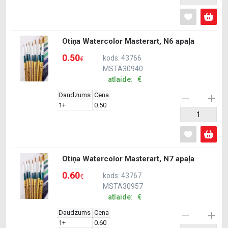
Otiņa Watercolor Masterart, N6 apaļa
0.50
kods: 43766
€
MSTA30940
atlaide: €
Daudzums
Cena
1+
0.50
Otiņa Watercolor Masterart, N7 apaļa
0.60
kods: 43767
€
MSTA30957
atlaide: €
Daudzums
Cena
1+
0.60