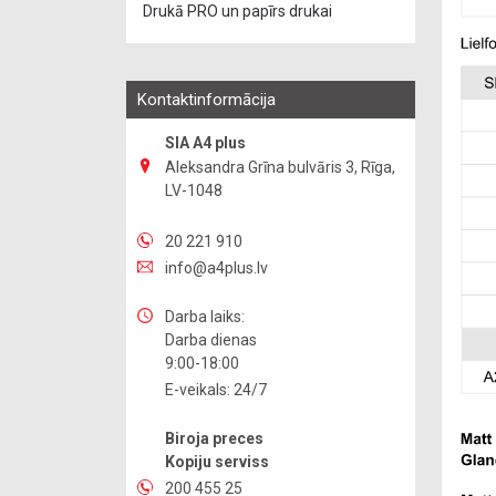
Drukā PRO un papīrs drukai
Kontaktinformācija
SIA A4 plus
Aleksandra Grīna bulvāris 3, Rīga,
LV-1048
20 221 910
info@a4plus.lv
Darba laiks:
Darba dienas
9:00-18:00
E-veikals: 24/7
Biroja preces
Kopiju serviss
200 455 25