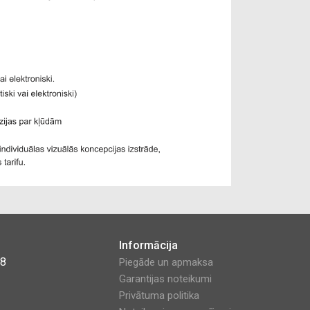
Informācija
48
Piegāde un apmaksa
Garantijas noteikumi
Privātuma politika