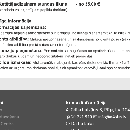
mi
Kontaktinformācija
A. Grīna bulvāris 3, Rīga, LV-10
es
atavošana
20 221 910
info@a4plus.lv
Darba laiks:
y Centrs