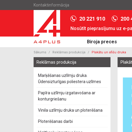
Kontaktinformācija
20 221 910
200 
Nosūtīt pieprasījumu uz e-p
Biroja preces
Sākums
Reklāmas produkcija
Plakātu un afišu druka
Reklāmas produkcija
Plakā
Marķēšanas uzlīmju druka.
Ūdensizturīgas poliestera uzlīmes
Papīra uzlīmju izgatavošana ar
konturgriešanu
Vinila uzlīmju druka un ploterēšana
Ploterēšanas darbi