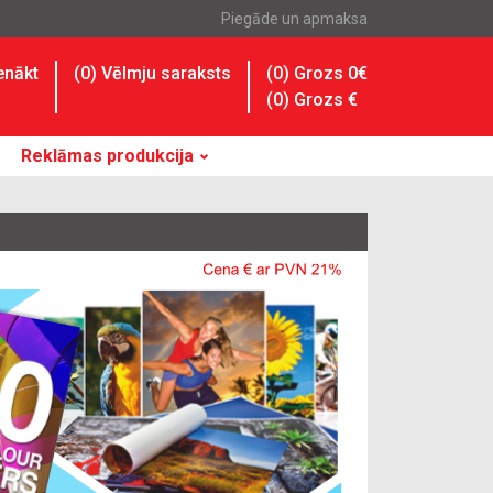
Piegāde un apmaksa
enākt
(
0
) Vēlmju saraksts
(0) Grozs 0€
(
0
) Grozs
€
Reklāmas produkcija