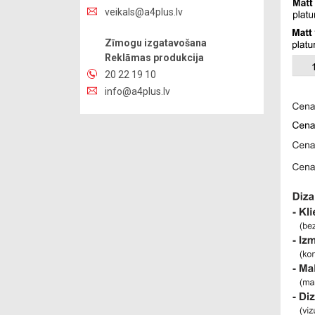
veikals@a4plus.lv
Zīmogu izgatavošana
Reklāmas produkcija
20 22 19 10
info@a4plus.lv