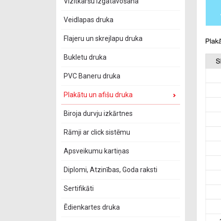
Vizītkaršu izgatavošana
Veidlapas druka
Flajeru un skrejlapu druka
Bukletu druka
PVC Baneru druka
Plakātu un afišu druka
Biroja durvju izkārtnes
Rāmji ar click sistēmu
Apsveikumu kartiņas
Diplomi, Atzinības, Goda raksti
Sertifikāti
Ēdienkartes druka