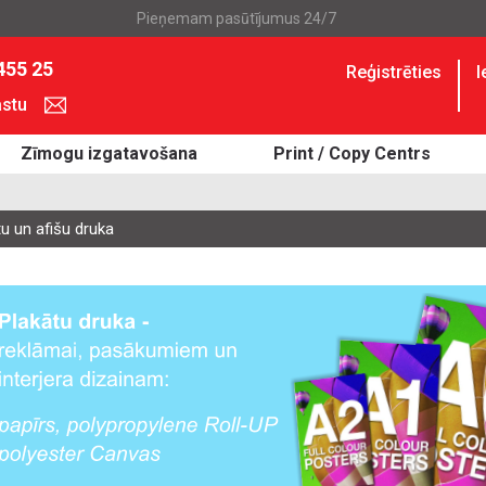
Pieņemam pasūtījumus 24/7
455 25
Reģistrēties
I
astu
Zīmogu izgatavošana
Print / Copy Centrs
tu un afišu druka