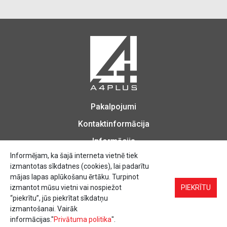
Pakalpojumi
Kontaktinformācija
Informācija
Informējam, ka šajā interneta vietnē tiek
izmantotas sīkdatnes (cookies), lai padarītu
mājas lapas aplūkošanu ērtāku. Turpinot
izmantot mūsu vietni vai nospiežot
PIEKRĪTU
Biroja Preces, Zīmogu izgatavošana, Printēšana, Kopēšana, Iesiešana,
Vizītkartes, Skrejlapas, Uzlīmes.
“piekrītu”, jūs piekrītat sīkdatņu
izmantošanai. Vairāk
informācijas."
Privātuma politika
".