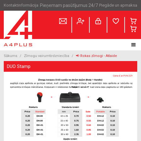
Kontaktinformācija
Pieņemam pasūtījumus 24/7
Piegāde un apmaksa
Sākums
Zīmogu vairumtirdzniecība
📢 Rokas zīmogi - Atlaide
DUO Stamp