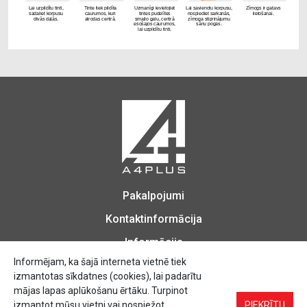
Pakalpojumi
Kontaktinformācija
Informācija
Informējam, ka šajā interneta vietnē tiek
izmantotas sīkdatnes (cookies), lai padarītu
mājas lapas aplūkošanu ērtāku. Turpinot
Biroja Preces, Zīmogu izgatavošana, Printēšana, Kopēšana, Iesiešana,
izmantot mūsu vietni vai nospiežot
PIEKRĪTU