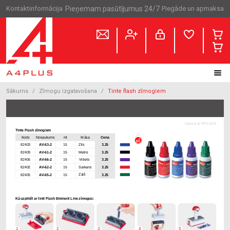
Kontaktinformācija
Pieņemam pasūtījumus 24/7
Piegāde un apmaksa
Sākums
Zīmogu izgatavošana
Tinte flash zīmogiem